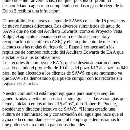
punto de emitir advertencias; cualquier persona sorprendida
desperdiciando agua o no cumpliendo con las reglas de riego de la
Etapa 2 recibirá una infracción”.
El portafolio de recursos de agua de SAWS consta de 15 proyectos
de nueve fuentes diferentes. Los diversos suministros de agua de
SAWS que no son del Acuífero Edwards, como el Proyecto Vista
Ridge, el agua almacenada en el sitio de almacenamiento y
recuperación de acuíferos (ASR) y el cumplimiento de nuestros
clientes con las reglas de riego de la Etapa 2 compensarán los
requisitos de bombeo reducido del Acuífero Edwards de EAA que
afectan solo a los bombeadores.
Los recortes de bombeo de EAA, que se desencadenaron el mes
pasado cuando el promedio de 10 días del pozo J-17 alcanzó los 640
pies, no han afectado a los clientes de SAWS en este momento ya
que SAWS ha demostrado que puede cumplir con los recortes sin
reglas más estrictas.
Nuestra comunidad está mejor equipada para manejar sequías
generalizadas y evitar una crisis de agua gracias a las estrategias que
hemos iniciado en los últimos 15 años”, dijo Robert R. Puente,
presidente y director ejecutivo de SAWS. “Hemos creado una
cultura de administración y conservación del agua que hace que el
agua de la comunidad este segura, al tiempo que demostramos lo
que podría ser un modelo para otras ciudades.