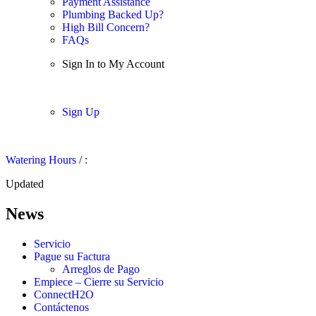
Payment Assistance
Plumbing Backed Up?
High Bill Concern?
FAQs
Sign In to My Account
Sign In
Sign Up
Watering Hours
/
:
Updated
News
Servicio
Pague su Factura
Arreglos de Pago
Empiece – Cierre su Servicio
ConnectH2O
Contáctenos