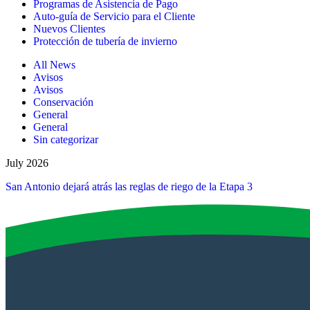
Programas de Asistencia de Pago
Auto-guía de Servicio para el Cliente
Nuevos Clientes
Protección de tubería de invierno
All News
Avisos
Avisos
Conservación
General
General
Sin categorizar
July 2026
San Antonio dejará atrás las reglas de riego de la Etapa 3